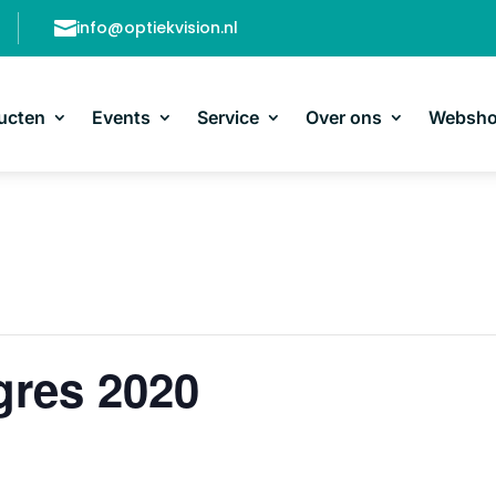

info@optiekvision.nl
ucten
Events
Service
Over ons
Websh
res 2020