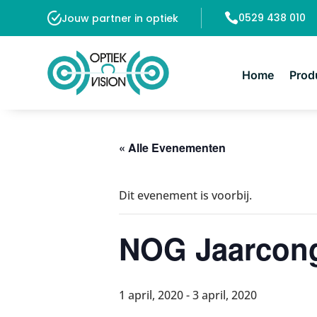

0529 438 010
Jouw partner in optiek
Home
Prod
« Alle Evenementen
Dit evenement is voorbij.
NOG Jaarcong
1 april, 2020
-
3 april, 2020