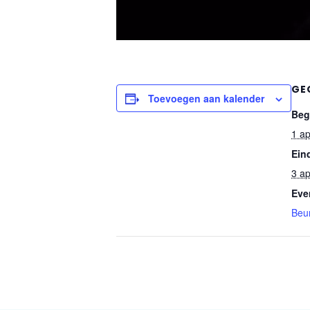
GE
Toevoegen aan kalender
Beg
1 ap
Ein
3 ap
Eve
Beu