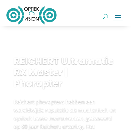
REICHERT Ultramatic
RX Master |
Phoropter
Reichert phoropters hebben een
wereldwijde reputatie als mechanisch en
optisch beste instrumenten, gebaseerd
op 80 jaar Reichert ervaring. Het