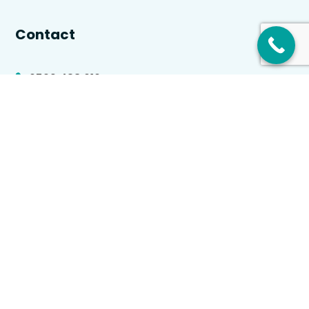
Contact
0529 438 010

info@optiekvision.nl

Adres

De Grift 20
7711 EJ Nieuwleusen
KvK 59 47 45 13
Algemene voorwaarden
–
Privacybeleid