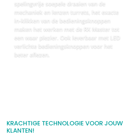
spelingvrije soepele draaien van de
mechaniek en lenzen turrets, het exacte
in-klikken van de bedieningsknoppen
maken het werken met de RX Master tot
een waar plezier. Ook leverbaar met LED
verlichte bedieningsknoppen voor het
beter aflezen.
KRACHTIGE TECHNOLOGIE VOOR JOUW
KLANTEN!