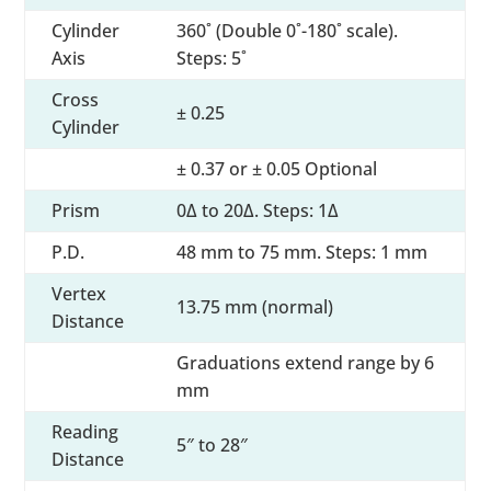
Cylinder
360˚ (Double 0˚-180˚ scale).
Axis
Steps: 5˚
Cross
± 0.25
Cylinder
± 0.37 or ± 0.05 Optional
Prism
0∆ to 20∆. Steps: 1∆
P.D.
48 mm to 75 mm. Steps: 1 mm
Vertex
13.75 mm (normal)
Distance
Graduations extend range by 6
mm
Reading
5″ to 28″
Distance