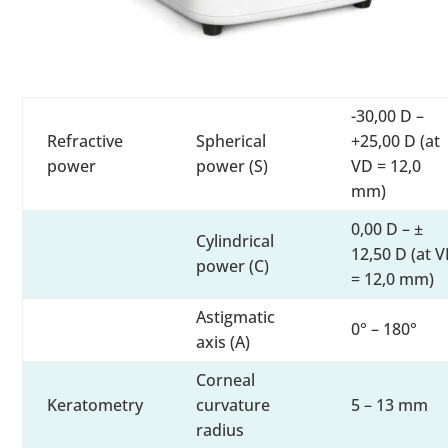
-30,00 D –
Refractive
Spherical
+25,00 D (at
power
power (S)
VD = 12,0
mm)
0,00 D – ±
Cylindrical
12,50 D (at 
power (C)
= 12,0 mm)
Astigmatic
0° – 180°
axis (A)
Corneal
Keratometry
curvature
5 – 13 mm
radius