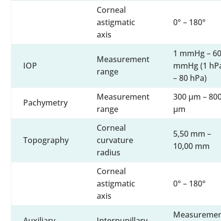
Corneal
astigmatic
0° – 180°
axis
1 mmHg – 6
Measurement
IOP
mmHg (1 hP
range
– 80 hPa)
Measurement
300 μm – 80
Pachymetry
range
μm
Corneal
5,50 mm –
Topography
curvature
10,00 mm
radius
Corneal
astigmatic
0° – 180°
axis
Measureme
Auxiliary
Interpupillary