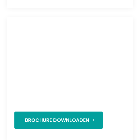
Multifunctioneel
analyse systeem
Tijd- en kostenbesparend en daardoor uiterst
efficiënt.
BROCHURE DOWNLOADEN