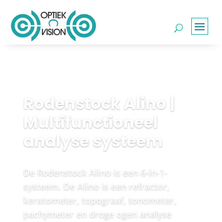
Rodenstock Alino |
Multifunctioneel
analyse systeem
De Rodenstock Alino is een 6-in-1-
systeem. De Alino is een refractor,
keratometer, topograaf, tonometer,
pachymeter en droge ogen analyse