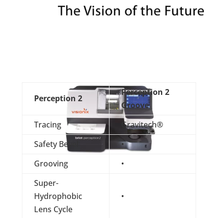
Perception 2
Perception 2
Groove
Tracing
Gravitech®
Safety Bevel
•
Grooving
•
Super-
Hydrophobic
•
Lens Cycle