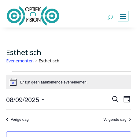
Esthetisch
Evenementen
Esthetisch
Evenementen
in
Er zijn geen aankomende evenementen.
Bericht
8
Evene
Ev
september,
08/09/2025
Zoeken
Dag
we
Zoeke
2025
Selecteer
nav
en
een
Vorige dag
Volgende dag
weerg
datum.
naviga