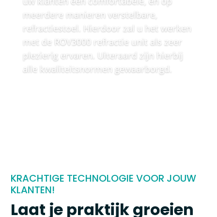
uw klanten een comfortabele, en op
meerdere manieren verstelbare,
refractiestoel. Hierdoor zal u het werken
met de ROV3000 refractie unit als zeer
plezierig ervaren. Uiteraard zijn hierbij
alle kwaliteitsnormen gewaarborgd.
KRACHTIGE TECHNOLOGIE VOOR JOUW
KLANTEN!
Laat je praktijk groeien