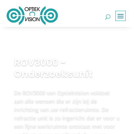
ROV3000 -
Onderzoeksunit
De ROV3000 van Optiekvision voldoet
aan alle wensen die er zijn bij de
inrichting van uw refractieruimte. De
refractie unit is zo ingericht dat er voor u
een fijne werkruimte ontstaat met voor