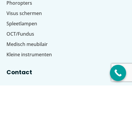
Phoropters
Visus schermen
Spleetlampen
OCT/Fundus
Medisch meubilair
Kleine instrumenten
Contact
0529 438 010

info@optiekvision.nl

Adres

De Grift 20